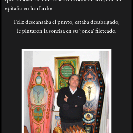
epitafio en lunfardo:
Prensa
Feliz descansaba el punto, estaba desabrigado,
le pintaron la sonrisa en su 'jonca' fileteado.
Galería
English