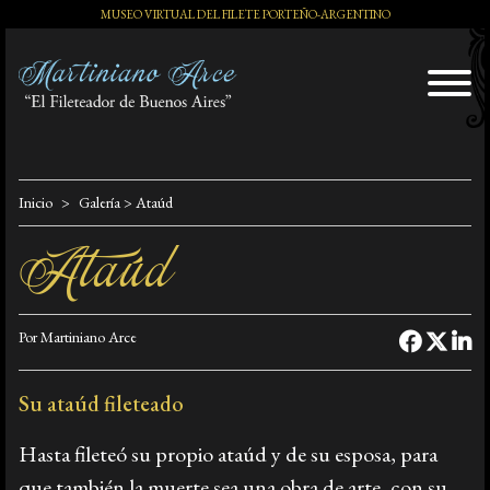
MUSEO VIRTUAL DEL FILETE PORTEÑO-ARGENTINO
El Artista
Inicio
Galería
> Ataúd
Ataúd
Exposiciones
Por Martiniano Arce
Distinciones
Su ataúd fileteado
Tango y Milonga
Hasta fileteó su propio ataúd y de su esposa, para
que también la muerte sea una obra de arte, con su