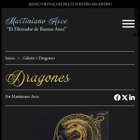
MUSEO VIRTUAL DEL FILETE PORTEÑO-ARGENTINO
El Artista
Inicio
Galería
> Dragones
Dragones
Exposiciones
Por Martiniano Arce
Distinciones
Tango y Milonga