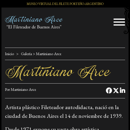
MUSEO VIRTUAL DEL FILETE PORTEÑO-ARGENTINO
El Artista
Inicio
Galería
> Martiniano Arce
Martiniano Arce
Exposiciones
Por Martiniano Arce
Distinciones
Artista plástico Fileteador autodidacta, nació en la
ciudad de Buenos Aires el 14 de noviembre de 1939.
Tango y Milonga
Desde 1971 expone su vasta obra artística,